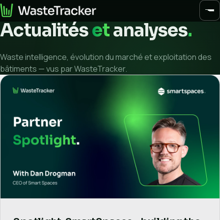
Actualités
et
analyses
.
Accueil
Waste intelligence, évolution du marché et exploitation des
Système
bâtiments — vus par WasteTracker.
Ressources
Actualités et analyses
Trajectoire Zéro Déchet
Études de cas
Rapports et guides
FAQ