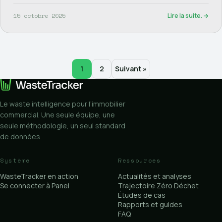
15 octobre 2025
Lire la suite. →
1
2
Suivant »
Le waste intelligence pour l’immobilier
commercial. Une seule équipe, une
seule méthodologie, un seul standard
de données.
Système
Ressources
WasteTracker en action
Actualités et analyses
Se connecter à Panel
Trajectoire Zéro Déchet
Études de cas
Rapports et guides
FAQ