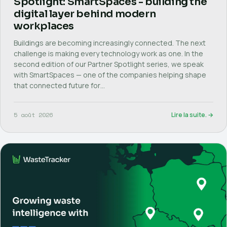
Spotlight: SmartSpaces - building the
digital layer behind modern
workplaces
Nous connaître
Buildings are becoming increasingly connected. The next
Contact
challenge is making every technology work as one. In the
second edition of our Partner Spotlight series, we speak
with SmartSpaces — one of the companies helping shape
EN
PL
FR
DE
that connected future for…
5 août 2026
Lire la suite. →